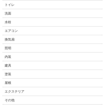
トイレ
洗面
水栓
エアコン
換気扇
照明
内装
建具
塗装
屋根
エクステリア
その他